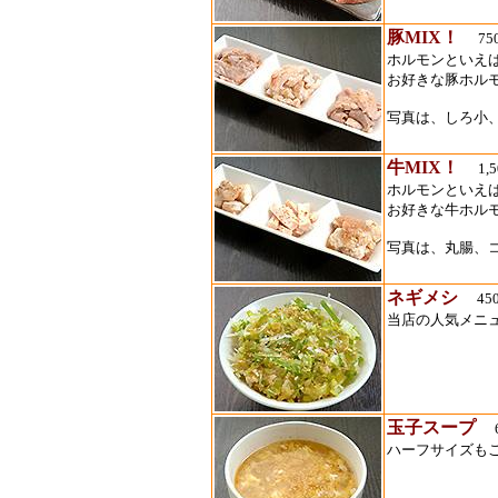
豚MIX！
75
ホルモンといえ
お好きな豚ホル
写真は、しろ小
牛MIX！
1,
ホルモンといえ
お好きな牛ホル
写真は、丸腸、
ネギメシ
45
当店の人気メニ
玉子スープ
6
ハーフサイズも