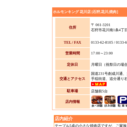
ホルモンキング 花川店 [石狩,花川,焼肉］
〒 061-3201
住所
石狩市花川南1条4丁目
TEL / FAX
0133-62-8105 / 0133-
営業時間
17:00～23:00
定休日
月曜日（祝祭日の場
国道231号創成川通、
交通とアクセス
手稲街道、追分通り
駐車場
店舗前5台
店内情報
店内紹介
テーブル5卓の小さな焼肉店ですが、ご家