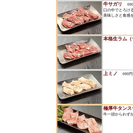
牛サガリ
69
口の中でとろけ
美味しさと食感を
本格生ラム（
上ミノ
690
極厚牛タンス
牛一頭からわずか