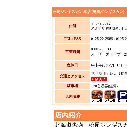
松尾ジンギスカン 本店 [滝川,ジンギスカン]
〒 073-0032
住所
滝川市明神町3条5丁目
TEL / FAX
0125-22-2989 / 0125-
9:00～22:00
営業時間
オーダーストップ 21
定休日
年末年始(12月31日、
JR「滝川」駅より徒
交通とアクセス
駐車場
120台収容(無料)
店内情報
店内紹介
北海道名物・松尾ジンギス