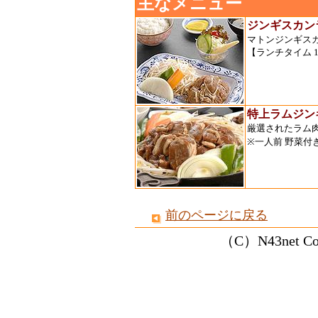
主なメニュー
ジンギスカン
マトンジンギスカ
【ランチタイム 11
特上ラムジン
厳選されたラム
※一人前 野菜付
前のページに戻る
（C）N43net Co., 